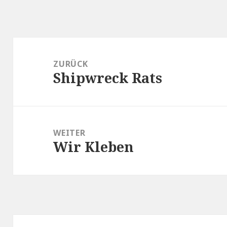
Beitragsnavigation
ZURÜCK
Shipwreck Rats
Vorheriger
Beitrag:
WEITER
Wir Kleben
Nächster
Beitrag: