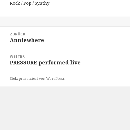
Rock / Pop / Synthy
Beitragsnavigation
ZURÜCK
Anniewhere
Vorheriger
Beitrag:
WEITER
PRESSURE performed live
Nächster
Beitrag:
Stolz präsentiert von WordPress