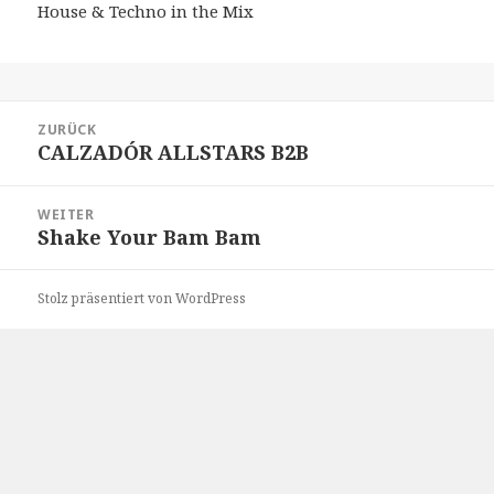
House & Techno in the Mix
Beitragsnavigation
ZURÜCK
CALZADÓR ALLSTARS B2B
Vorheriger
Beitrag:
WEITER
Shake Your Bam Bam
Nächster
Beitrag:
Stolz präsentiert von WordPress