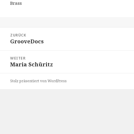
Brass
Beitragsnavigation
ZURÜCK
GrooveDocs
Vorheriger
Beitrag:
WEITER
Maria Schüritz
Nächster
Beitrag:
Stolz präsentiert von WordPress