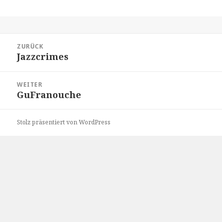
Beitragsnavigation
ZURÜCK
Jazzcrimes
Vorheriger
Beitrag:
WEITER
GuFranouche
Nächster
Beitrag:
Stolz präsentiert von WordPress