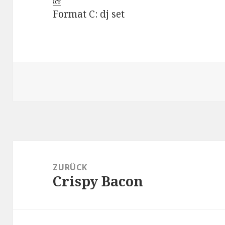
ics
Format C: dj set
Beitragsnavigation
ZURÜCK
Crispy Bacon
Vorheriger
Beitrag: