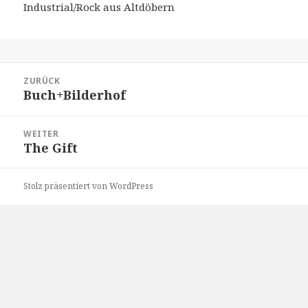
Industrial/Rock aus Altdöbern
Beitragsnavigation
ZURÜCK
Buch+Bilderhof
Vorheriger
Beitrag:
WEITER
The Gift
Nächster
Beitrag:
Stolz präsentiert von WordPress