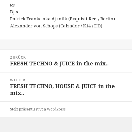
ics
Dj´s
Patrick Franke aka dj milk (Exquisit Rec. / Berlin)
Alexander von Schöps (Calzador / K14 / DD)
Beitragsnavigation
ZURÜCK
FRESH TECHNO & JUICE in the mix..
Vorheriger
Beitrag:
WEITER
FRESH TECHNO, HOUSE & JUICE in the
Nächster
mix..
Beitrag:
Stolz präsentiert von WordPress