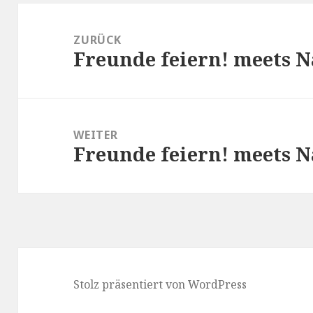
Beitragsnavigation
ZURÜCK
Freunde feiern! meets N
Vorheriger
Beitrag:
WEITER
Freunde feiern! meets N
Nächster
Beitrag:
Stolz präsentiert von WordPress