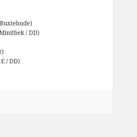
 Buxtehude)
inithek / DD)
z)
E / DD)