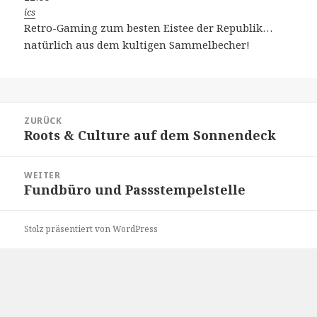
ics
Retro-Gaming zum besten Eistee der Republik…
natürlich aus dem kultigen Sammelbecher!
Beitragsnavigation
ZURÜCK
Roots & Culture auf dem Sonnendeck
Vorheriger
Beitrag:
WEITER
Fundbüro und Passstempelstelle
Nächster
Beitrag:
Stolz präsentiert von WordPress