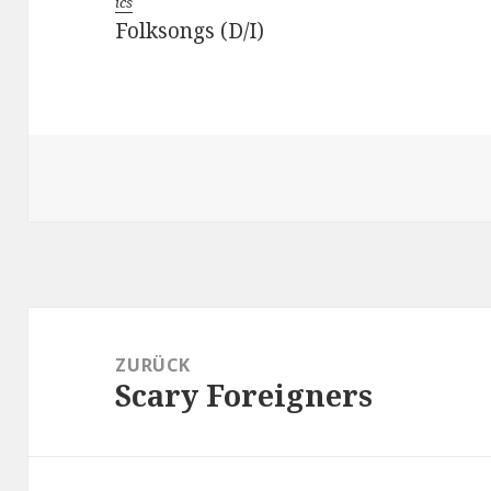
ics
Folksongs
(D/I)
Beitragsnavigation
ZURÜCK
Scary Foreigners
Vorheriger
Beitrag: