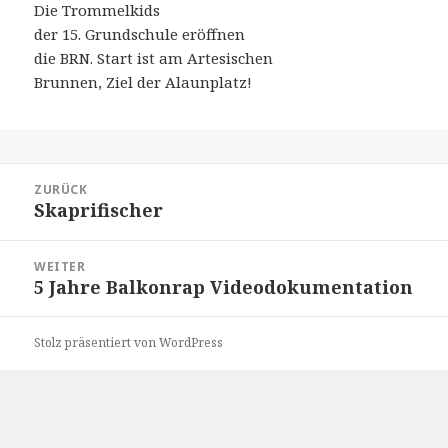
Die Trommelkids
der 15. Grundschule eröffnen
die BRN. Start ist am Artesischen
Brunnen, Ziel der Alaunplatz!
Beitragsnavigation
ZURÜCK
Skaprifischer
Vorheriger
Beitrag:
WEITER
5 Jahre Balkonrap Videodokumentation
Nächster
Beitrag:
Stolz präsentiert von WordPress