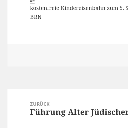
ics
kostenfreie Kindereisenbahn zum 5. 
BRN
Beitragsnavigation
ZURÜCK
Führung Alter Jüdische
Vorheriger
Beitrag: