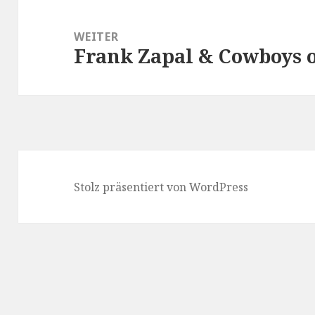
WEITER
Frank Zapal & Cowboys o
Nächster
Beitrag:
Stolz präsentiert von WordPress