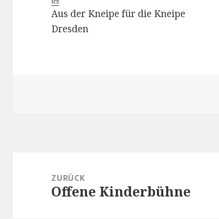
ics
Aus der Kneipe für die Kneipe
Dresden
Beitragsnavigation
ZURÜCK
Offene Kinderbühne
Vorheriger
Beitrag: