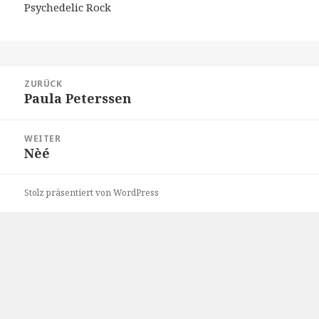
Psychedelic Rock
Beitragsnavigation
ZURÜCK
Paula Peterssen
Vorheriger
Beitrag:
WEITER
Nèé
Nächster
Beitrag:
Stolz präsentiert von WordPress