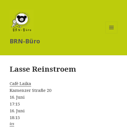
MENÜ
BRN-Büro
UND
WIDGETS
Lasse Reinstroem
Café Laika
Kamenzer Straße 20
16. Juni
17:15
16. Juni
18:15
ics