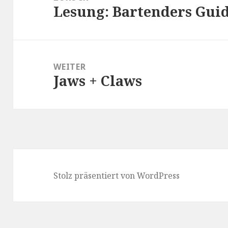
Lesung: Bartenders Guid
Vorheriger
Beitrag:
WEITER
Jaws + Claws
Nächster
Beitrag:
Stolz präsentiert von WordPress