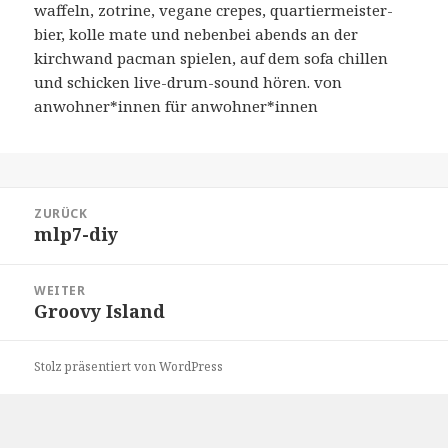
waffeln, zotrine, vegane crepes, quartiermeister-
bier, kolle mate und nebenbei abends an der
kirchwand pacman spielen, auf dem sofa chillen
und schicken live-drum-sound hören. von
anwohner*innen für anwohner*innen
Beitragsnavigation
ZURÜCK
mlp7-diy
Vorheriger
Beitrag:
WEITER
Groovy Island
Nächster
Beitrag:
Stolz präsentiert von WordPress