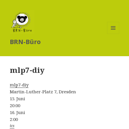
MENÜ
BRN-Büro
UND
WIDGETS
mlp7-diy
mlp7-diy
Martin-Luther-Platz 7, Dresden
15. Juni
20:00
16. Juni
2:00
ics