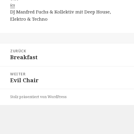
ics
DJ Manfred Fuchs & Kollektiv mit Deep House,
Elektro & Techno
Beitragsnavigation
ZURÜCK
Breakfast
Vorheriger
Beitrag:
WEITER
Evil Chair
Nächster
Beitrag:
Stolz präsentiert von WordPress