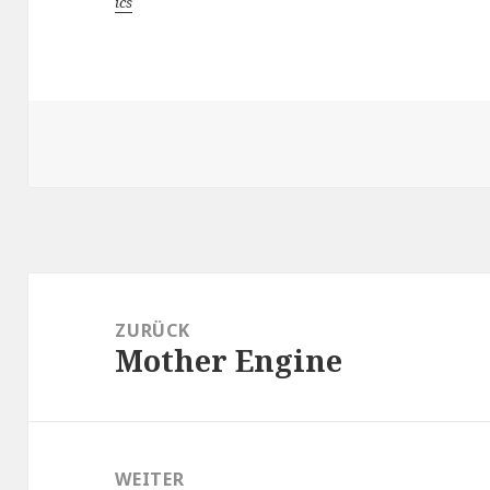
ics
Beitragsnavigation
ZURÜCK
Mother Engine
Vorheriger
Beitrag:
WEITER