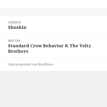
Beitragsnavigation
ZURÜCK
Shoshin
Vorheriger
Beitrag:
WEITER
Standard Crow Behavior & The Voltz
Nächster
Brothers
Beitrag:
Stolz präsentiert von WordPress