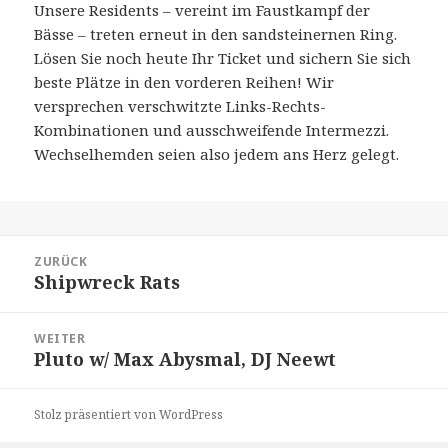
Unsere Residents – vereint im Faustkampf der
Bässe – treten erneut in den sandsteinernen Ring.
Lösen Sie noch heute Ihr Ticket und sichern Sie sich
beste Plätze in den vorderen Reihen! Wir
versprechen verschwitzte Links-Rechts-
Kombinationen und ausschweifende Intermezzi.
Wechselhemden seien also jedem ans Herz gelegt.
Beitragsnavigation
ZURÜCK
Shipwreck Rats
Vorheriger
Beitrag:
WEITER
Pluto w/ Max Abysmal, DJ Neewt
Nächster
Beitrag:
Stolz präsentiert von WordPress