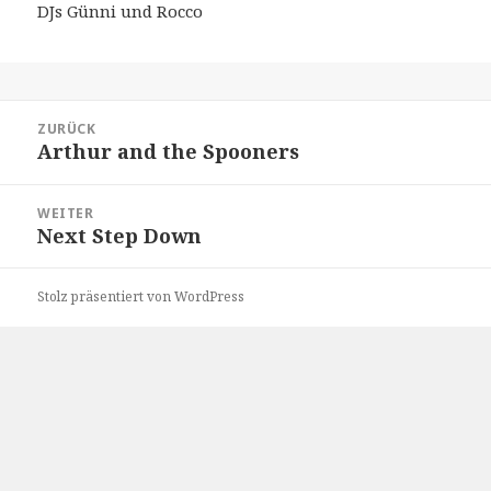
DJs Günni und Rocco
Beitragsnavigation
ZURÜCK
Arthur and the Spooners
Vorheriger
Beitrag:
WEITER
Next Step Down
Nächster
Beitrag:
Stolz präsentiert von WordPress