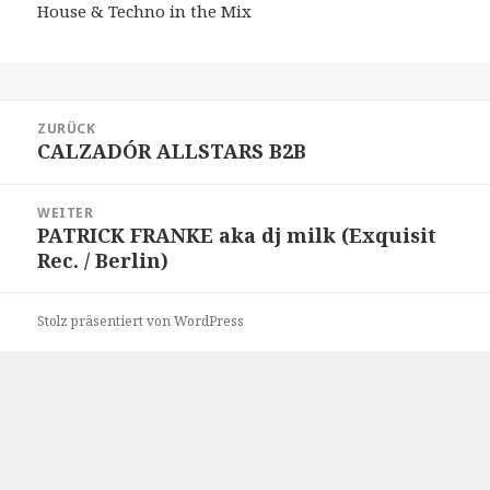
House & Techno in the Mix
Beitragsnavigation
ZURÜCK
CALZADÓR ALLSTARS B2B
Vorheriger
Beitrag:
WEITER
PATRICK FRANKE aka dj milk (Exquisit
Nächster
Rec. / Berlin)
Beitrag:
Stolz präsentiert von WordPress