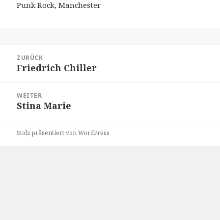
Punk Rock, Manchester
Beitragsnavigation
ZURÜCK
Friedrich Chiller
Vorheriger
Beitrag:
WEITER
Stina Marie
Nächster
Beitrag:
Stolz präsentiert von WordPress