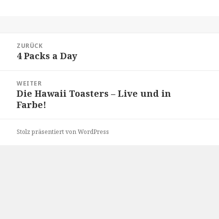
Beitragsnavigation
ZURÜCK
4 Packs a Day
Vorheriger
Beitrag:
WEITER
Die Hawaii Toasters – Live und in
Nächster
Farbe!
Beitrag:
Stolz präsentiert von WordPress