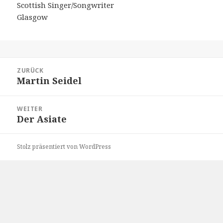
Scottish Singer/Songwriter
Glasgow
Beitragsnavigation
ZURÜCK
Martin Seidel
Vorheriger
Beitrag:
WEITER
Der Asiate
Nächster
Beitrag:
Stolz präsentiert von WordPress