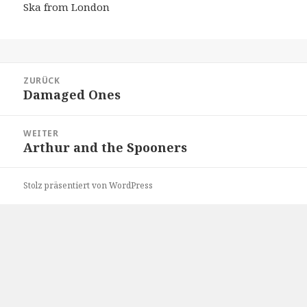
Ska from London
Beitragsnavigation
ZURÜCK
Damaged Ones
Vorheriger
Beitrag:
WEITER
Arthur and the Spooners
Nächster
Beitrag:
Stolz präsentiert von WordPress