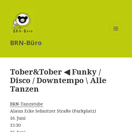
MENÜ
BRN-Büro
UND
WIDGETS
Tober&Tober ◀ Funky /
Disco / Downtempo \ Alle
Tanzen
BRN-Tanzstube
Alaun Ecke Sebnitzer Straße (Parkplatz)
16. Juni
15:30