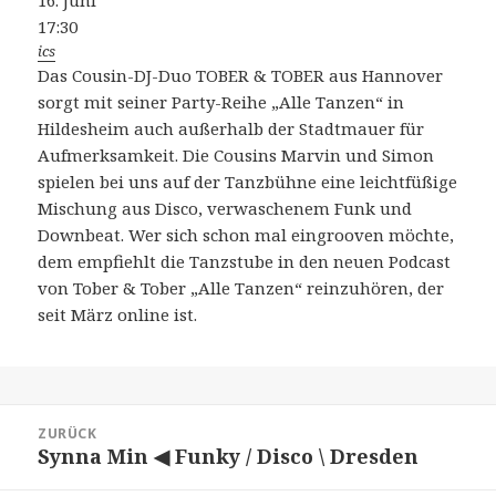
16. Juni
17:30
ics
Das Cousin-DJ-Duo TOBER & TOBER aus Hannover
sorgt mit seiner Party-Reihe „Alle Tanzen“ in
Hildesheim auch außerhalb der Stadtmauer für
Aufmerksamkeit. Die Cousins Marvin und Simon
spielen bei uns auf der Tanzbühne eine leichtfüßige
Mischung aus Disco, verwaschenem Funk und
Downbeat. Wer sich schon mal eingrooven möchte,
dem empfiehlt die Tanzstube in den neuen Podcast
von Tober & Tober „Alle Tanzen“ reinzuhören, der
seit März online ist.
Beitragsnavigation
ZURÜCK
Synna Min ◀ Funky / Disco \ Dresden
Vorheriger
Beitrag: