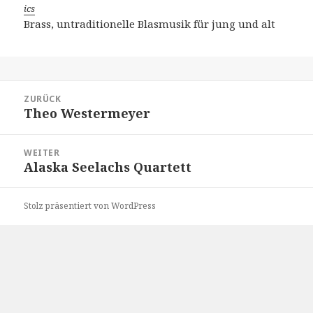
ics
Brass, untraditionelle Blasmusik für jung und alt
Beitragsnavigation
ZURÜCK
Theo Westermeyer
Vorheriger
Beitrag:
WEITER
Alaska Seelachs Quartett
Nächster
Beitrag:
Stolz präsentiert von WordPress