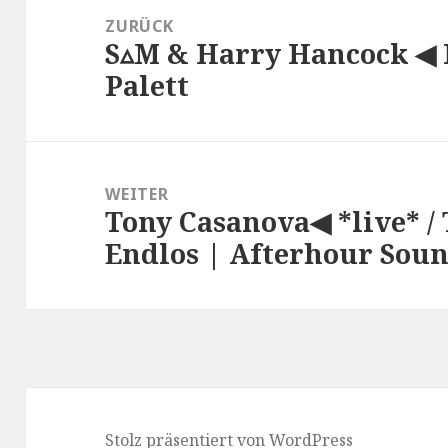
ZURÜCK
S▵M & Harry Hancock ◀ F
Vorheriger
Palett
Beitrag:
WEITER
Tony Casanova◀ *live* / 
Nächster
Endlos | Afterhour Sou
Beitrag:
Stolz präsentiert von WordPress