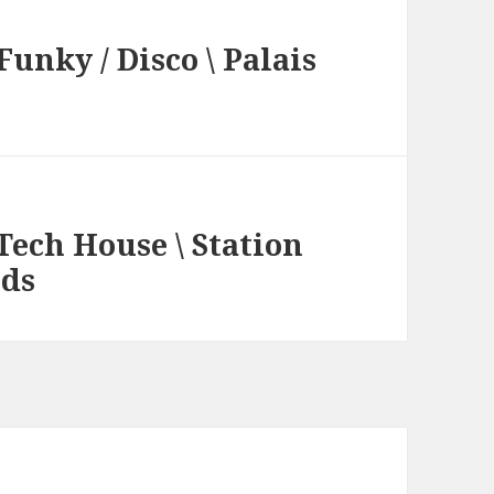
unky / Disco \ Palais
Tech House \ Station
nds