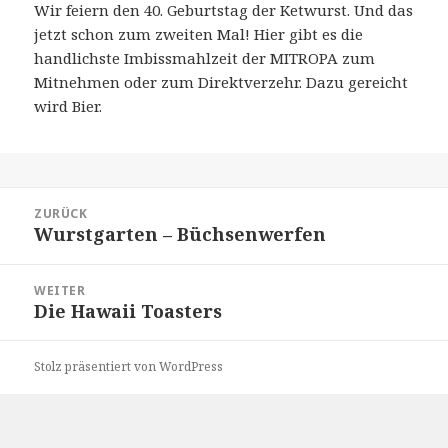
Wir feiern den 40. Geburtstag der Ketwurst. Und das
jetzt schon zum zweiten Mal! Hier gibt es die
handlichste Imbissmahlzeit der MITROPA zum
Mitnehmen oder zum Direktverzehr. Dazu gereicht
wird Bier.
Beitragsnavigation
ZURÜCK
Wurstgarten – Büchsenwerfen
Vorheriger
Beitrag:
WEITER
Die Hawaii Toasters
Nächster
Beitrag:
Stolz präsentiert von WordPress