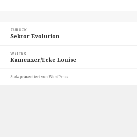
Beitragsnavigation
ZURÜCK
Sektor Evolution
Vorheriger
Beitrag:
WEITER
Kamenzer/Ecke Louise
Nächster
Beitrag:
Stolz präsentiert von WordPress