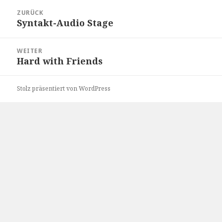
Beitragsnavigation
ZURÜCK
Syntakt-Audio Stage
Vorheriger
Beitrag:
WEITER
Hard with Friends
Nächster
Beitrag:
Stolz präsentiert von WordPress