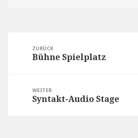
Beitragsnavigation
ZURÜCK
Bühne Spielplatz
Vorheriger
Beitrag:
WEITER
Syntakt-Audio Stage
Nächster
Beitrag: