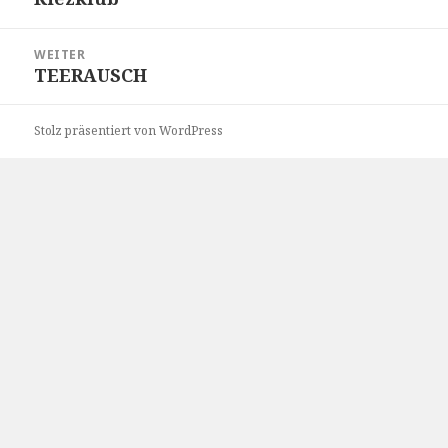
Beitrag:
WEITER
TEERAUSCH
Nächster
Beitrag:
Stolz präsentiert von WordPress