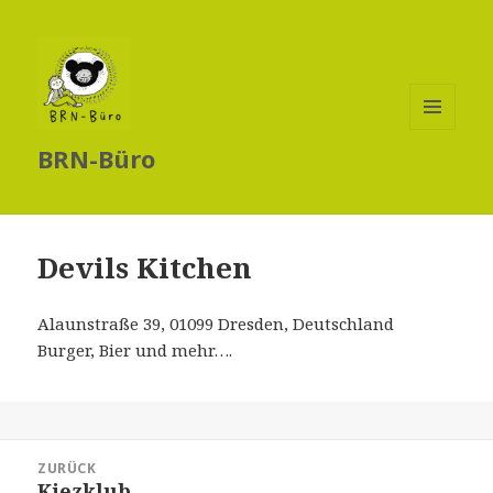
MENÜ
BRN-Büro
UND
WIDGETS
Devils Kitchen
Alaunstraße 39, 01099 Dresden, Deutschland
Burger, Bier und mehr….
Beitragsnavigation
ZURÜCK
Kiezklub
Vorheriger