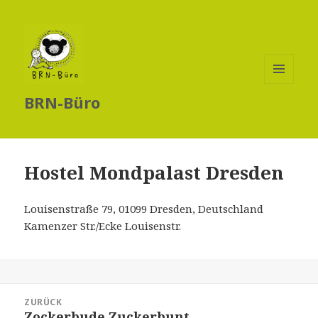
MENÜ
BRN-Büro
UND
WIDGETS
Hostel Mondpalast Dresden
Louisenstraße 79, 01099 Dresden, Deutschland
Kamenzer Str./Ecke Louisenstr.
Beitragsnavigation
ZURÜCK
Zockerbude Zuckerbunt
Vorheriger