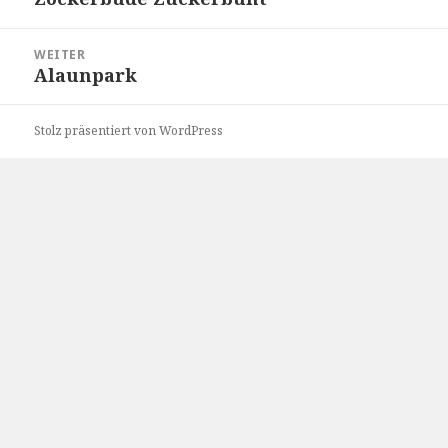
Beitrag:
WEITER
Alaunpark
Nächster
Beitrag:
Stolz präsentiert von WordPress