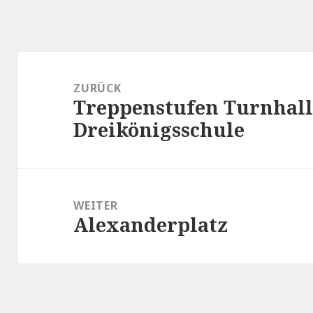
Beitragsnavigation
ZURÜCK
Treppenstufen Turnhal
Vorheriger
Dreikönigsschule
Beitrag:
WEITER
Alexanderplatz
Nächster
Beitrag: