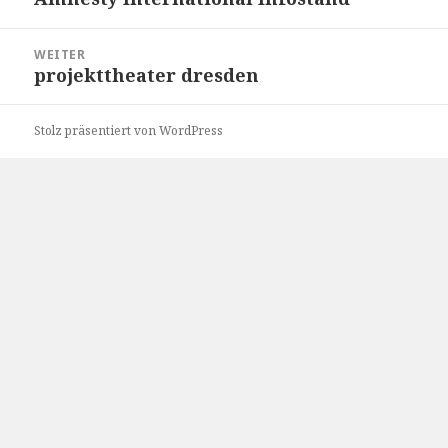
Beitrag:
WEITER
projekttheater dresden
Nächster
Beitrag:
Stolz präsentiert von WordPress