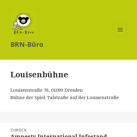
MENÜ
BRN-Büro
UND
WIDGETS
Louisenbühne
Louisenstraße 76, 01099 Dresden
Bühne der Spiel-Talstraße auf der Louisenstraße
Beitragsnavigation
ZURÜCK
Amnesty International Infostand
Vorheriger