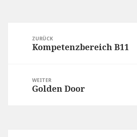
Beitragsnavigation
ZURÜCK
Kompetenzbereich B11
Vorheriger
Beitrag:
WEITER
Golden Door
Nächster
Beitrag: