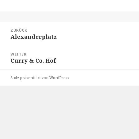
Beitragsnavigation
ZURÜCK
Alexanderplatz
Vorheriger
Beitrag:
WEITER
Curry & Co. Hof
Nächster
Beitrag:
Stolz präsentiert von WordPress