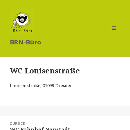
MENÜ
BRN-Büro
UND
WIDGETS
WC Louisenstraße
Louisenstraße, 01099 Dresden
Beitragsnavigation
ZURÜCK
WC Bahnhof Neustadt
Vorheriger