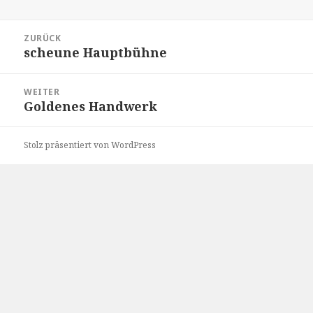
Beitragsnavigation
ZURÜCK
scheune Hauptbühne
Vorheriger
Beitrag:
WEITER
Goldenes Handwerk
Nächster
Beitrag:
Stolz präsentiert von WordPress