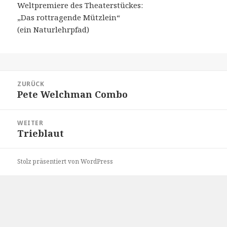
Weltpremiere des Theaterstückes:
„Das rottragende Mützlein“
(ein Naturlehrpfad)
Beitragsnavigation
ZURÜCK
Pete Welchman Combo
Vorheriger
Beitrag:
WEITER
Trieblaut
Nächster
Beitrag:
Stolz präsentiert von WordPress