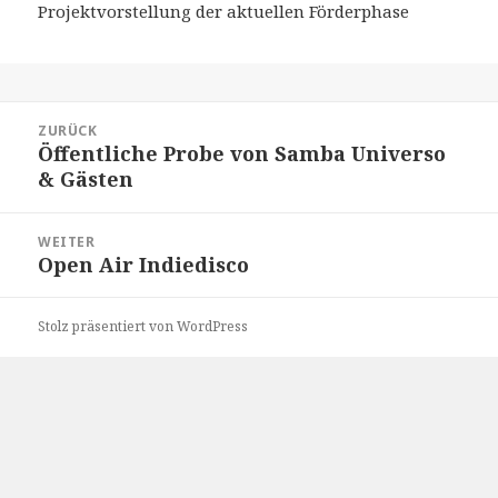
Projektvorstellung der aktuellen Förderphase
Beitragsnavigation
ZURÜCK
Öffentliche Probe von Samba Universo
Vorheriger
& Gästen
Beitrag:
WEITER
Open Air Indiedisco
Nächster
Beitrag:
Stolz präsentiert von WordPress