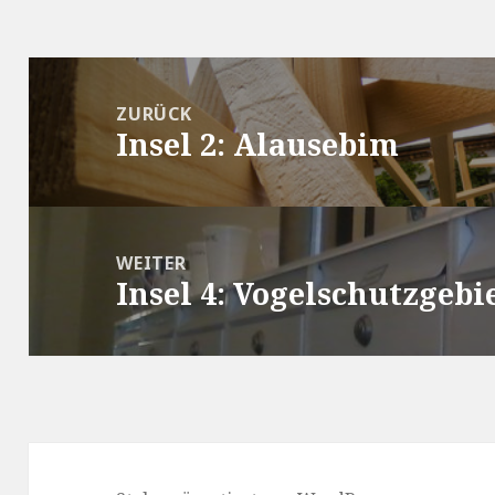
Beitragsnavigation
ZURÜCK
Insel 2: Alausebim
Vorheriger
Beitrag:
WEITER
Insel 4: Vogelschutzgebi
Nächster
Beitrag: