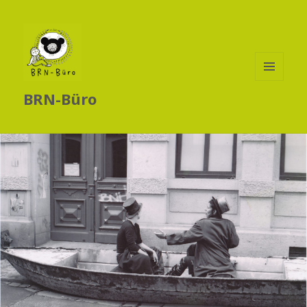
MENÜ
BRN-Büro
UND
WIDGETS