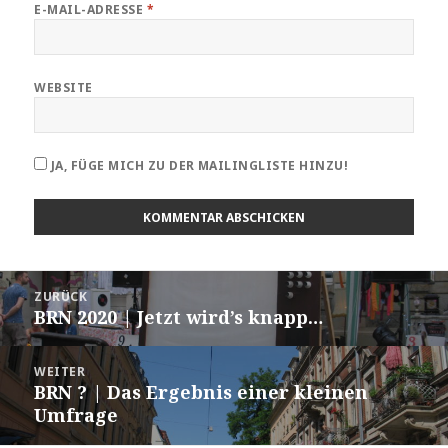
E-MAIL-ADRESSE
*
WEBSITE
JA, FÜGE MICH ZU DER MAILINGLISTE HINZU!
Beitragsnavigation
ZURÜCK
BRN 2020 | Jetzt wird’s knapp…
Vorheriger
Beitrag:
WEITER
BRN ? | Das Ergebnis einer kleinen
Nächster
Umfrage
Beitrag: