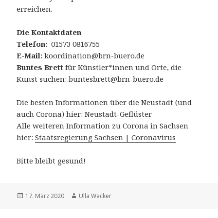
erreichen.
Die Kontaktdaten
Telefon:
01573 0816755
E-Mail:
koordination@brn-buero.de
Buntes Brett
für Künstler*innen und Orte, die
Kunst suchen: buntesbrett@brn-buero.de
Die besten Informationen über die Neustadt (und
auch Corona) hier:
Neustadt-Geflüster
Alle weiteren Information zu Corona in Sachsen
hier:
Staatsregierung Sachsen | Coronavirus
Bitte bleibt gesund!
Veröffentlicht
Autor
17. März 2020
Ulla Wacker
am