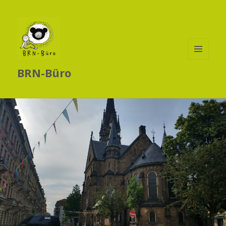
MENÜ
BRN-Büro
UND
WIDGETS