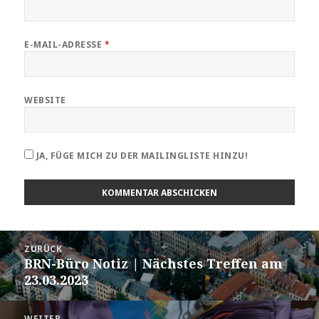
E-MAIL-ADRESSE
*
WEBSITE
JA, FÜGE MICH ZU DER MAILINGLISTE HINZU!
Beitragsnavigation
ZURÜCK
BRN-Büro Notiz | Nächstes Treffen am
Vorheriger
23.03.2023
Beitrag:
WEITER