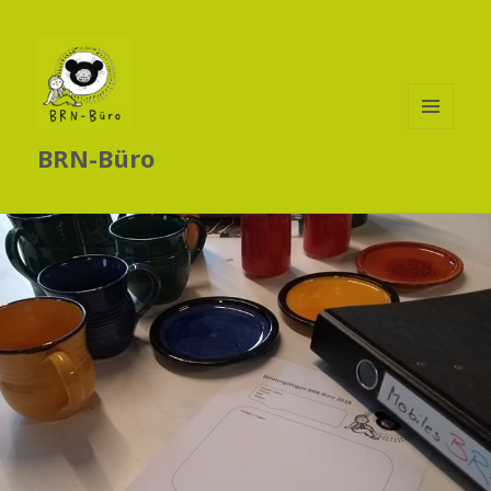
MENÜ
BRN-Büro
UND
WIDGETS