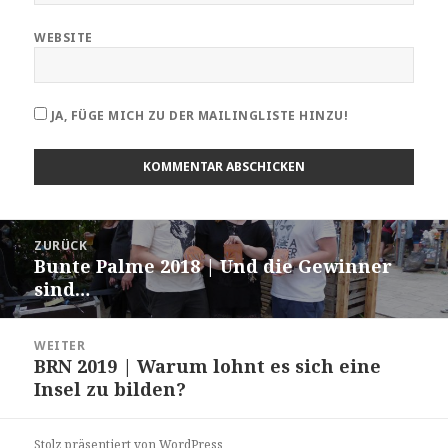
WEBSITE
JA, FÜGE MICH ZU DER MAILINGLISTE HINZU!
Beitragsnavigation
ZURÜCK
Bunte Palme 2018 | Und die Gewinner
Vorheriger
sind…
Beitrag:
WEITER
BRN 2019 | Warum lohnt es sich eine
Nächster
Insel zu bilden?
Beitrag:
Stolz präsentiert von WordPress